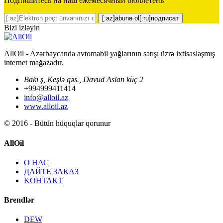
Подпишитесь на наш ежемесячный бюллетень
[:az]abunə ol[:ru]подписат
Bizi izləyin
AllOil - Azərbaycanda avtomabil yağlarının satışı üzrə ixtisaslaşmış
internet mağazadır.
Bakı ş, Keşlə qəs., Davud Aslan küç 2
+994999411414
info@alloil.az
www.alloil.az
© 2016 - Bütün hüquqlar qorunur
AllOil
О НАС
ДАЙТЕ ЗАКАЗ
KОНТАКТ
Brendlər
DEW