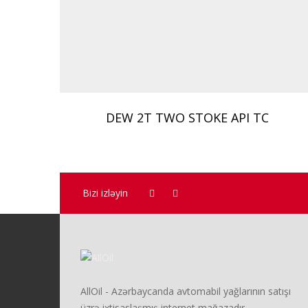
DEW 2T TWO STOKE API TC
Bizi izləyin
AllOil - Azərbaycanda avtomabil yağlarının satışı
üzrə ixtisaslaşmış internet mağazadır.