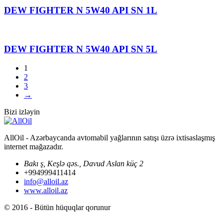
DEW FIGHTER N 5W40 API SN 1L
DEW FIGHTER N 5W40 API SN 5L
1
2
3
→
Bizi izləyin
AllOil - Azərbaycanda avtomabil yağlarının satışı üzrə ixtisaslaşmış
internet mağazadır.
Bakı ş, Keşlə qəs., Davud Aslan küç 2
+994999411414
info@alloil.az
www.alloil.az
© 2016 - Bütün hüquqlar qorunur