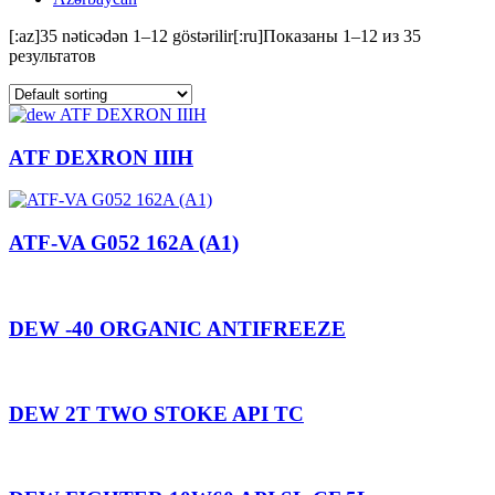
[:az]35 nəticədən 1–12 göstərilir[:ru]Показаны 1–12 из 35
результатов
ATF DEXRON IIIH
ATF-VA G052 162A (A1)
DEW -40 ORGANIC ANTIFREEZE
DEW 2T TWO STOKE API TC