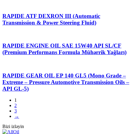
RAPIDE ATF DEXRON III (Automatic
Transmission & Power Steering Fluid)
RAPIDE ENGINE OIL SAE 15W40 API SL/CF
(Premium Performans Formula Mühərrik Yağları)
RAPIDE GEAR OIL EP 140 GL5 (Mono Grade –
Extreme – Pressure Automotive Transmission Oils –
API GL-5)
1
2
3
→
Bizi izləyin