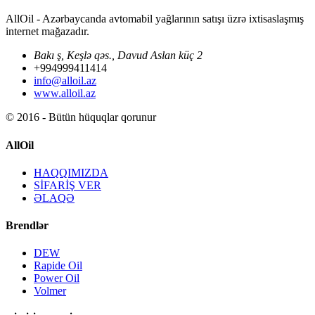
AllOil - Azərbaycanda avtomabil yağlarının satışı üzrə ixtisaslaşmış
internet mağazadır.
Bakı ş, Keşlə qəs., Davud Aslan küç 2
+994999411414
info@alloil.az
www.alloil.az
© 2016 - Bütün hüquqlar qorunur
AllOil
HAQQIMIZDA
SİFARİŞ VER
ƏLAQƏ
Brendlər
DEW
Rapide Oil
Power Oil
Volmer