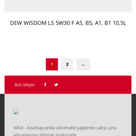
DEW WISDOM LS 5W30 F A5, B5, A1, B1 10,5L
1
2
→
Bizi izləyin
AllOil - Azərbaycanda avtomabil yağlarının satışı üzrə
ixtisaslaşmış internet mağazadır.