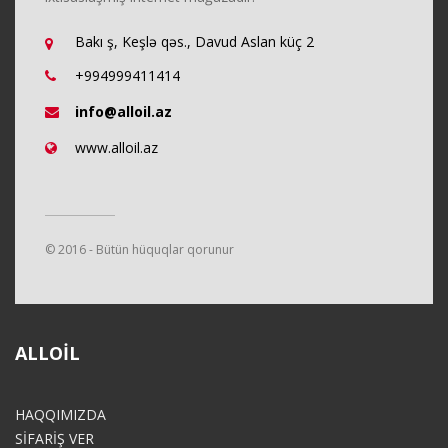
Bakı ş, Keşlə qəs., Davud Aslan küç 2
+994999411414
info@alloil.az
www.alloil.az
© 2016 - Bütün hüquqlar qorunur
ALLOIL
HAQQIMIZDA
SİFARİŞ VER