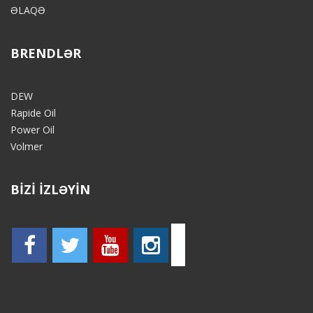
ƏLAQƏ
BRENDLƏR
DEW
Rapide Oil
Power Oil
Volmer
BİZİ İZLƏYİN