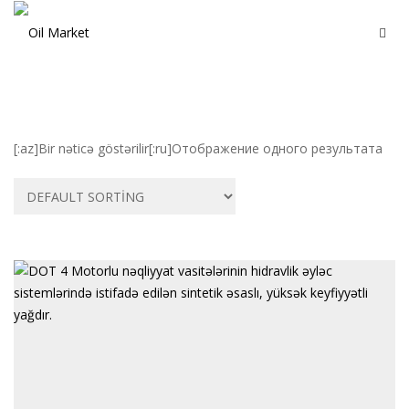
[:az]Bir nəticə göstərilir[:ru]Отображение одного результата