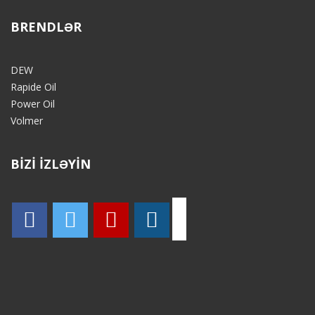
BRENDLƏR
DEW
Rapide Oil
Power Oil
Volmer
BİZİ İZLƏYİN