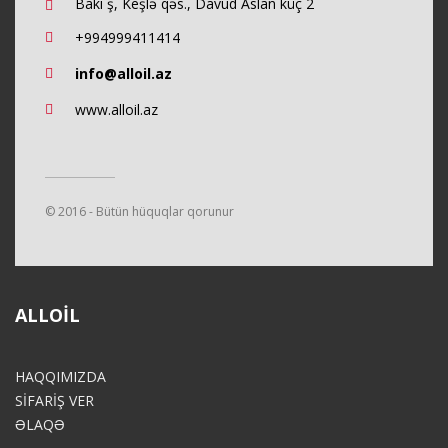
Bakı ş, Keşlə qəs., Davud Aslan küç 2
+994999411414
info@alloil.az
www.alloil.az
© 2016 - Bütün hüquqlar qorunur
ALLOIL
HAQQIMIZDA
SİFARİŞ VER
ƏLAQƏ