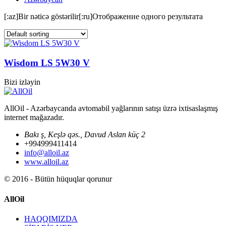
[:az]Bir nəticə göstərilir[:ru]Отображение одного результата
Wisdom LS 5W30 V
Bizi izləyin
AllOil - Azərbaycanda avtomabil yağlarının satışı üzrə ixtisaslaşmış
internet mağazadır.
Bakı ş, Keşlə qəs., Davud Aslan küç 2
+994999411414
info@alloil.az
www.alloil.az
© 2016 - Bütün hüquqlar qorunur
AllOil
HAQQIMIZDA