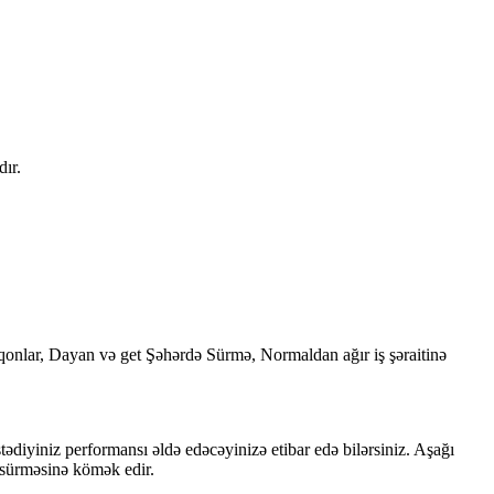
ır.
rqonlar, Dayan və get Şəhərdə Sürmə, Normaldan ağır iş şəraitinə
niz performansı əldə edəcəyinizə etibar edə bilərsiniz. Aşağı
r sürməsinə kömək edir.