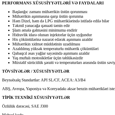
PERFORMANS XÜSUSİYYƏTLƏRİ VƏ FAYDALARI
Başlanğıc zamanı mühərrikin üstün qorunması
Mühərrikin aşınmasına qarşı üstün qorunma
Həm Dizel, həm də LPG mühərriklərində istifadə edilə bilər
Təkmil yanacağa qənaəti təmin edir
Şlam əmələ gəlməsini minimuma endirir
Hidravlik idarə olunan injektorlar üçün uyğundur
His çöküntülərinə nəzarət edərək aşınmanı azaldır
Mühərrikin xidmət müddətinin uzadılması
Azaldılmış yüksək temperaturlu mühərrik çöküntüləri
Qabaqcıl əsas yağlar sayəsində aşınmanı azaldır
Yaş muftalı motosikletlər üçün təhlükəsizdir
Müxtəlif sürücülük şəraiti və temperaturları arasında üstün səv
TÖVSİYƏLƏR / XÜSUSİYYƏTLƏR
Beynəlxalq Standartlar: API SL/CF, ACEA: A3/B4
ABŞ, Avropa, Yaponiya və Koreyadakı əksər benzin mühərrikləri istehs
TİPİK TEXNİKİ XÜSUSİYYƏTLƏR
Özlülük dərəcəsi, SAE J300 1
Məhsul kodu 124