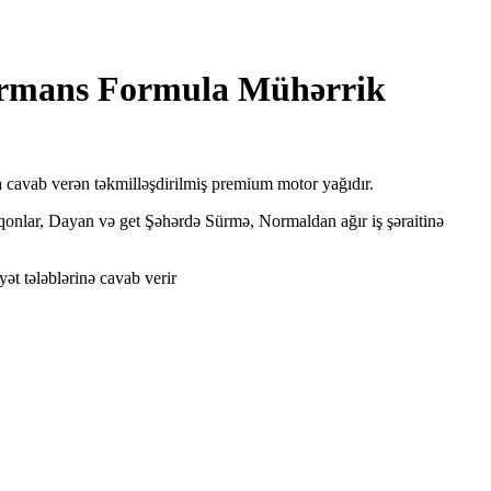
rmans Formula Mühərrik
cavab verən təkmilləşdirilmiş premium motor yağıdır.
rqonlar, Dayan və get Şəhərdə Sürmə, Normaldan ağır iş şəraitinə
t tələblərinə cavab verir