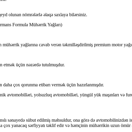
qeyd olunan nömrələrlə əlaqə saxlaya bilərsiniz.
rmans Formula Mühərrik Yağları)
rik yağlarına cavab verən təkmilləşdirilmiş premium motor yağıd
in etmək üçün nəzərdə tutulmuşdur.
a çox qorunma etibarı vermək üçün hazırlanmışdır.
nik avtomobilləri, yolsuzluq avtomobilləri, yüngül yük maşınları və fu
edə sübut edilmiş məhsuldur, ona görə də avtomobilinizdən istədiyi
daha çox yanacaq sərfiyyatı təklif edir və həmçinin mühərrikin uzun ömü