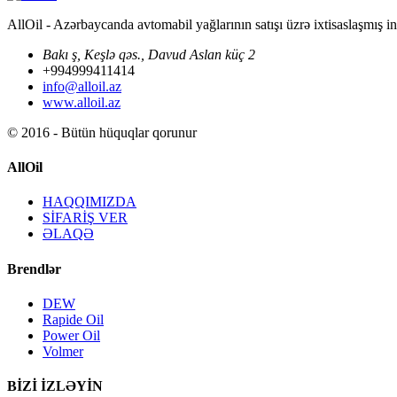
AllOil - Azərbaycanda avtomabil yağlarının satışı üzrə ixtisaslaşmış i
Bakı ş, Keşlə qəs., Davud Aslan küç 2
+994999411414
info@alloil.az
www.alloil.az
© 2016 - Bütün hüquqlar qorunur
AllOil
HAQQIMIZDA
SİFARİŞ VER
ƏLAQƏ
Brendlər
DEW
Rapide Oil
Power Oil
Volmer
BİZİ İZLƏYİN