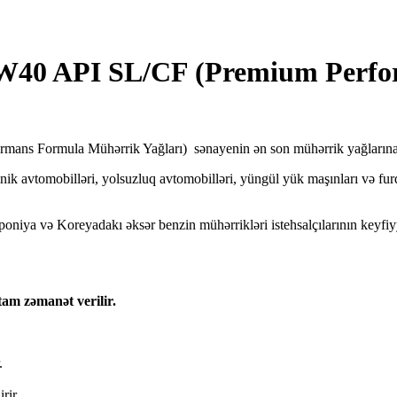
0 API SL/CF (Premium Perfo
mans Formula Mühərrik Yağları) sənayenin ən son mühərrik yağlarına 
nik avtomobilləri, yolsuzluq avtomobilləri, yüngül yük maşınları və fu
a və Koreyadakı əksər benzin mühərrikləri istehsalçılarının keyfiyyə
tam zəmanət verilir.
.
rir.