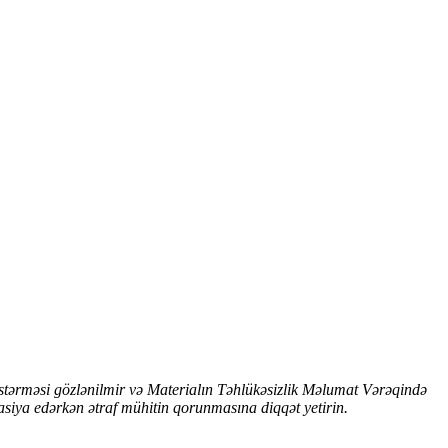
östərməsi gözlənilmir və Materialın Təhlükəsizlik Məlumat Vərəqində
asiya edərkən ətraf mühitin qorunmasına diqqət yetirin.