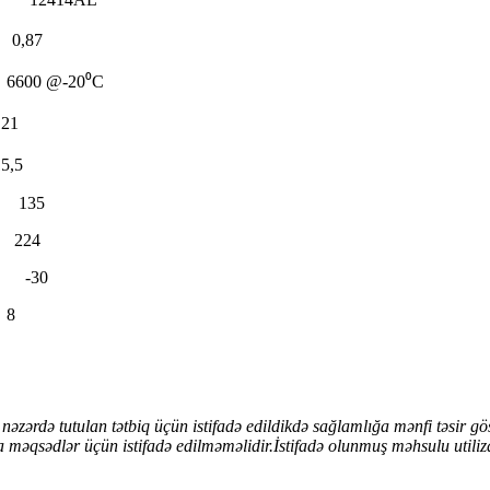
0,87
6600 @-20⁰C
21
5,5
135
 224
-30
 8
zərdə tutulan tətbiq üçün istifadə edildikdə sağlamlığa mənfi təsir g
məqsədlər üçün istifadə edilməməlidir.İstifadə olunmuş məhsulu utiliz