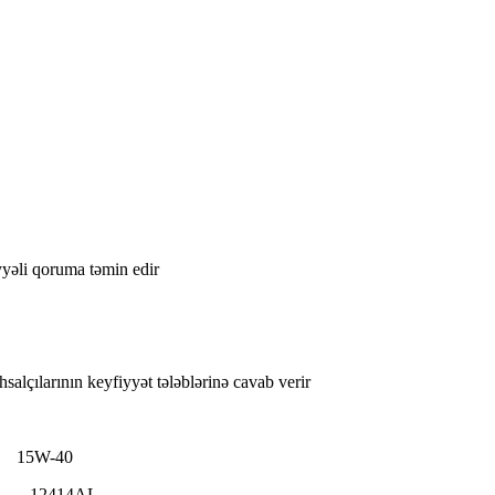
iyyəli qoruma təmin edir
alçılarının keyfiyyət tələblərinə cavab verir
5W-40
14AL