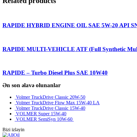
Related products
RAPIDE HYBRID ENGINE OIL SAE 5W-20 API SN (Pr
RAPIDE MULTI-VEHICLE ATF (Full Synthetic Mult
RAPIDE – Turbo Diesel Plus SAE 10W40
Ən son əlavə olunanlar
Volmer TruckDrive Classic 20W-50
Volmer TruckDrive Flow Max 15W-40 LA
Volmer TruckDrive Classic 15W-40
VOLMER Super 15W-40
VOLMER SemiSyn 10W-60
Bizi izləyin