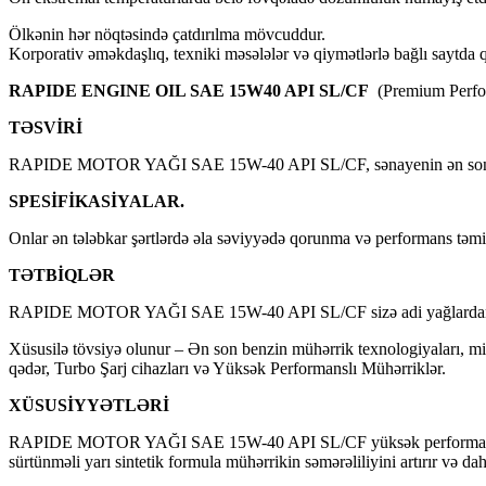
Ölkənin hər nöqtəsində çatdırılma mövcuddur.
Korporativ əməkdaşlıq, texniki məsələlər və qiymətlərlə bağlı saytda 
RAPIDE ENGINE OIL SAE 15W40 API SL/CF
(Premium Perfo
TƏSVİRİ
RAPIDE MOTOR YAĞI SAE 15W-40 API SL/CF, sənayenin ən son mühər
SPESİFİKASİYALAR.
Onlar ən tələbkar şərtlərdə əla səviyyədə qorunma və performans təm
TƏTBİQLƏR
RAPIDE MOTOR YAĞI SAE 15W-40 API SL/CF sizə adi yağlardan dah
Xüsusilə tövsiyə olunur – Ən son benzin mühərrik texnologiyaları, mi
qədər, Turbo Şarj cihazları və Yüksək Performanslı Mühərriklər.
XÜSUSİYYƏTLƏRİ
RAPIDE MOTOR YAĞI SAE 15W-40 API SL/CF yüksək performanslı sənay
sürtünməli yarı sintetik formula mühərrikin səmərəliliyini artırır və 