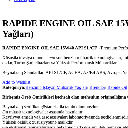
RAPIDE ENGINE OIL SAE 15W4
Yağları)
RAPIDE ENGINE OIL SAE 15W40 API SL/CF
(Premium Perfor
Xüsusilə tövsiyə olunur – Ən son benzin mühərrik texnologiyaları, mi
qədər, Turbo Şarj cihazları və Yüksək Performanslı Mühərriklər.
Beynəlxalq Standartlar: API SL/CF, ACEA: A3/B4 ABŞ, Avropa, Yaponiy
Add to Wishlist
Kateqoriya:
Benzinlə İşləyən Mühərrik Yağları
/
Brendlər
/
Rapide Oil
Birləşmiş Ərəb Əmirlikləri istehsalı olan məhsulun originallığına 
Beynəlxalq sertifikat göstəricisi ilə təmin olunmuşdur
Ən müasir texnologiyalar əsasında hazırlanır
Keyfiyyət əmsalı yağ assosassiyaları laboratoriyasında təsdiqlənmişdir
Yüksək özlülük xüsusiyyətinə malikdir.
Ən ekstremal temperaturlarda belə fövqəladə dözümlülük nümayiş etdi