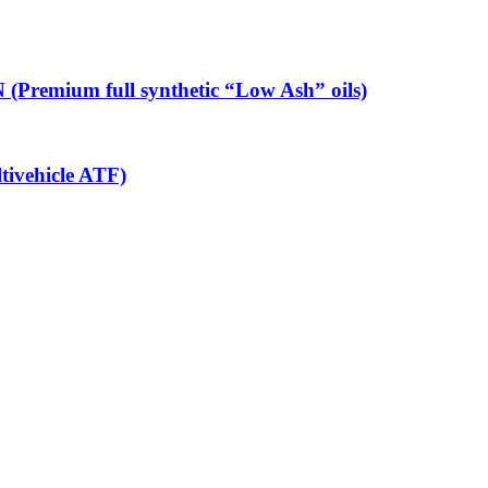
emium full synthetic “Low Ash” oils)
ivehicle ATF)