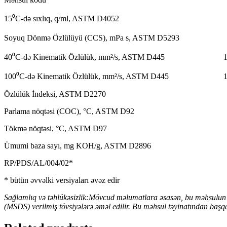
15⁰C-də sıxlıq, q/ml, ASTM D4052 
Soyuq Dönmə Özlülüyü (CCS), mPa s, ASTM D5293 
40⁰C-də Kinematik Özlülük, mm²/s, ASTM D445 1
100⁰C-də Kinematik Özlülük, mm²/s, ASTM D445 1
Özlülük İndeksi, ASTM D2270 
Parlama nöqtəsi (COC), °C, ASTM D92
Tökmə nöqtəsi, °C, ASTM D97 
Ümumi baza sayı, mg KOH/g, ASTM D2896
RP/PDS/AL/004/02*
* bütün əvvəlki versiyaları əvəz edir
Sağlamlıq və təhlükəsizlik:Mövcud məlumatlara əsasən, bu məhsulun nə
(MSDS) verilmiş tövsiyələrə əməl edilir.
Bu məhsul təyinatından başqa 