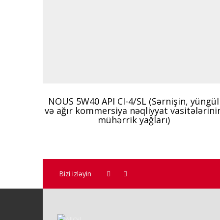
NOUS 5W40 API CI-4/SL (Sərnişin, yüngül
və ağır kommersiya nəqliyyat vasitələrini
mühərrik yağları)
Bizi izləyin