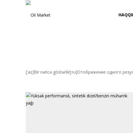
HAQQI
[:az]Bir nəticə göstərilir[:ru]Отображение одного рез