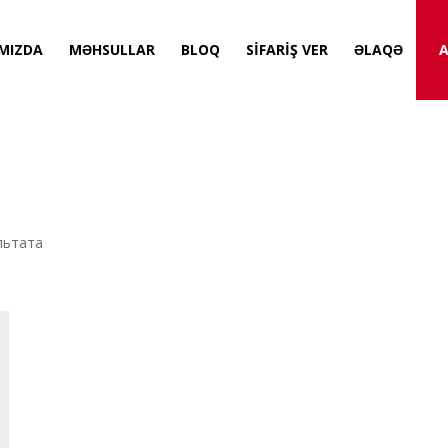
MIZDA
MƏHSULLAR
BLOQ
SİFARİŞ VER
ƏLAQƏ
A
ультата