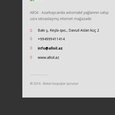
AllOil - Azərbaycanda avtomabil yağlarının satışı
üzrə ixtisaslaşmış internet mağazadır.
Bakı ş, Keşlə qəs., Davud Aslan küç 2
+994999411414
info@alloil.az
www.alloil.az
© 2016 - Bütün hüquqlar qorunur