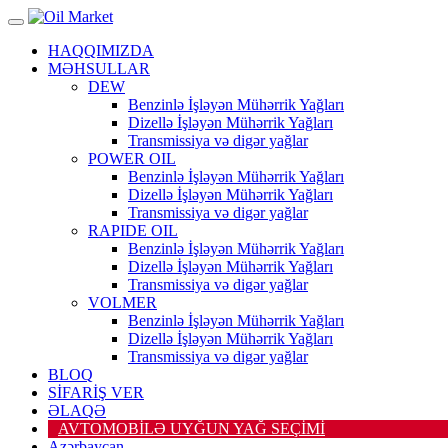
HAQQIMIZDA
MƏHSULLAR
DEW
Benzinlə İşləyən Mühərrik Yağları
Dizellə İşləyən Mühərrik Yağları
Transmissiya və digər yağlar
POWER OIL
Benzinlə İşləyən Mühərrik Yağları
Dizellə İşləyən Mühərrik Yağları
Transmissiya və digər yağlar
RAPIDE OIL
Benzinlə İşləyən Mühərrik Yağları
Dizellə İşləyən Mühərrik Yağları
Transmissiya və digər yağlar
VOLMER
Benzinlə İşləyən Mühərrik Yağları
Dizellə İşləyən Mühərrik Yağları
Transmissiya və digər yağlar
BLOQ
SİFARİŞ VER
ƏLAQƏ
AVTOMOBİLƏ UYĞUN YAĞ SEÇİMİ
Azərbaycan