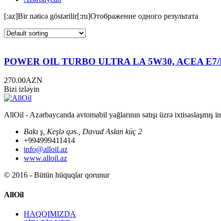
[:az]Bir nəticə göstərilir[:ru]Отображение одного результата
POWER OIL TURBO ULTRA LA 5W30, ACEA E7/E1
270.00
AZN
Bizi izləyin
AllOil - Azərbaycanda avtomabil yağlarının satışı üzrə ixtisaslaşmış i
Bakı ş, Keşlə qəs., Davud Aslan küç 2
+994999411414
info@alloil.az
www.alloil.az
© 2016 - Bütün hüquqlar qorunur
AllOil
HAQQIMIZDA