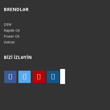
BRENDLƏR
DEW
Rapide Oil
Power Oil
Volmer
BİZİ İZLƏYİN