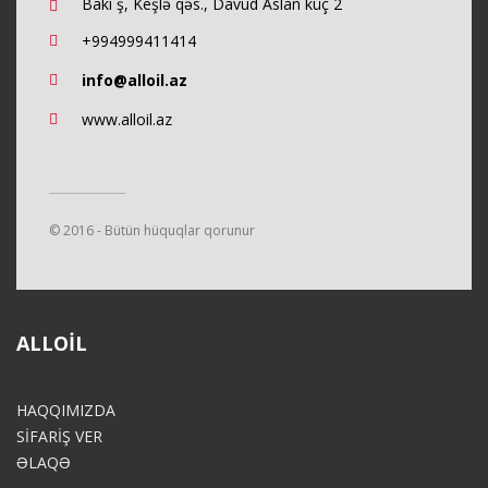
Bakı ş, Keşlə qəs., Davud Aslan küç 2
+994999411414
info@alloil.az
www.alloil.az
© 2016 - Bütün hüquqlar qorunur
ALLOIL
HAQQIMIZDA
SİFARİŞ VER
ƏLAQƏ