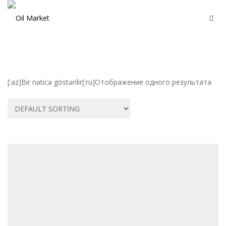
[:az]Bir nəticə göstərilir[:ru]Отображение одного результата