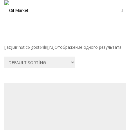
[:az]Bir nəticə göstərilir[:ru]Отображение одного результата