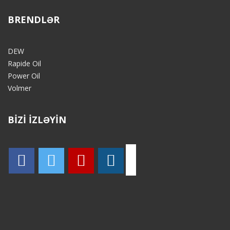
BRENDLƏR
DEW
Rapide Oil
Power Oil
Volmer
BİZİ İZLƏYİN