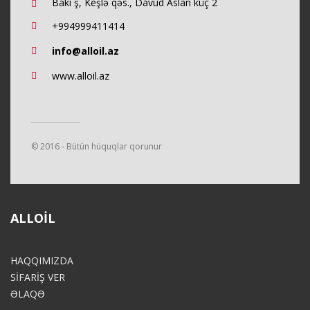
Bakı ş, Keşlə qəs., Davud Aslan küç 2
+994999411414
info@alloil.az
www.alloil.az
© 2016 - Bütün hüquqlar qorunur
ALLOIL
HAQQIMIZDA
SİFARİŞ VER
ƏLAQƏ