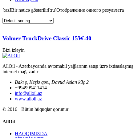
[:az]Bir nəticə göstərilir[:ru]Отображение одного результата
Volmer TruckDrive Classic 15W-40
Bizi izləyin
AllOil - Azərbaycanda avtomabil yağlarının satışı üzrə ixtisaslaşmış
internet mağazadır.
Bakı ş, Keşlə qəs., Davud Aslan küç 2
+994999411414
info@alloil.az
www.alloil.az
© 2016 - Bütün hüquqlar qorunur
AllOil
HAQQIMIZDA