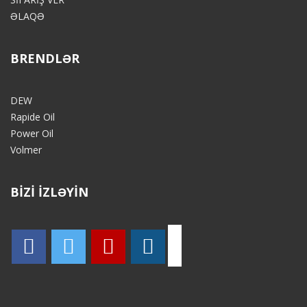
ƏLAQƏ
BRENDLƏR
DEW
Rapide Oil
Power Oil
Volmer
BİZİ İZLƏYİN