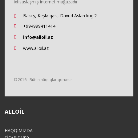
ixtisaslaşmış internet mağazadır.
Bakı ş, Keşlə qəs., Davud Aslan küç 2
+994999411414
info@alloil.az
www.alloil.az
© 2016 - Bütün hüquqlar qorunur
ALLOIL
HAQQIMIZDA
SİFARİŞ VER