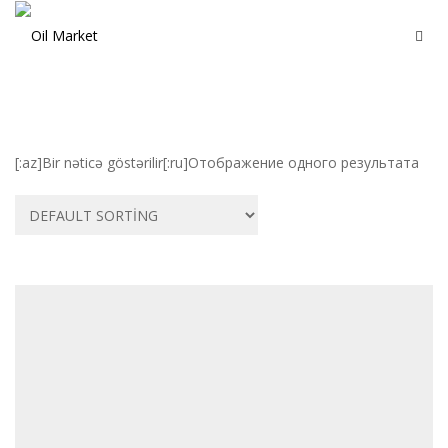
[:az]Bir nəticə göstərilir[:ru]Отображение одного результата