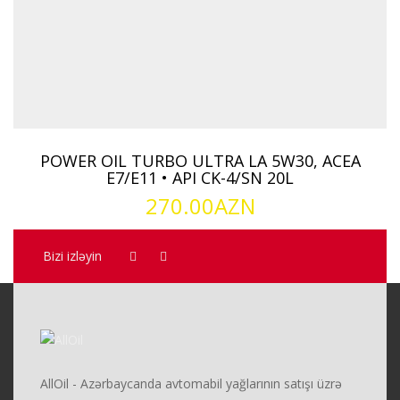
POWER OIL TURBO ULTRA LA 5W30, ACEA
E7/E11 • API CK-4/SN 20L
270.00
AZN
Bizi izləyin
AllOil - Azərbaycanda avtomabil yağlarının satışı üzrə