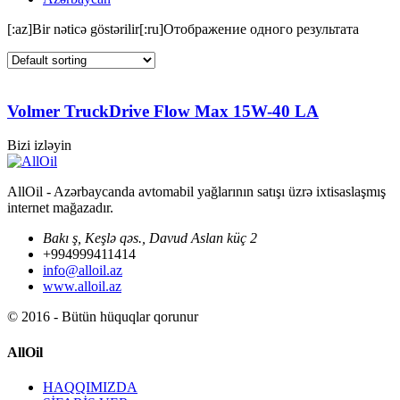
[:az]Bir nəticə göstərilir[:ru]Отображение одного результата
Volmer TruckDrive Flow Max 15W-40 LA
Bizi izləyin
AllOil - Azərbaycanda avtomabil yağlarının satışı üzrə ixtisaslaşmış
internet mağazadır.
Bakı ş, Keşlə qəs., Davud Aslan küç 2
+994999411414
info@alloil.az
www.alloil.az
© 2016 - Bütün hüquqlar qorunur
AllOil
HAQQIMIZDA