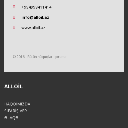
+994999411414
info@alloil.az
www.alloil.az
© 2016 - Bütün hüquqlar qorunur
ALLOIL
HAQQIMIZDA
SİFARİŞ VER
ƏLAQƏ