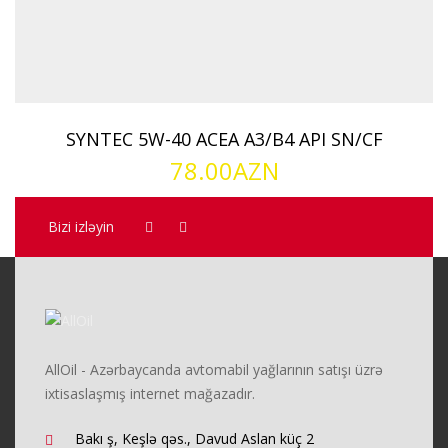
SYNTEC 5W-40 ACEA A3/B4 API SN/CF
78.00
AZN
Bizi izləyin
AllOil - Azərbaycanda avtomabil yağlarının satışı üzrə
ixtisaslaşmış internet mağazadır.
Bakı ş, Keşlə qəs., Davud Aslan küç 2