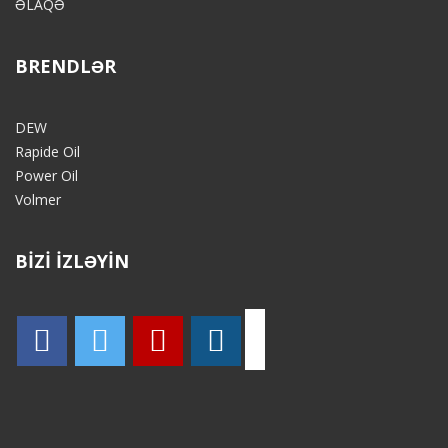
ƏLAQƏ
BRENDLƏR
DEW
Rapide Oil
Power Oil
Volmer
BİZİ İZLƏYİN