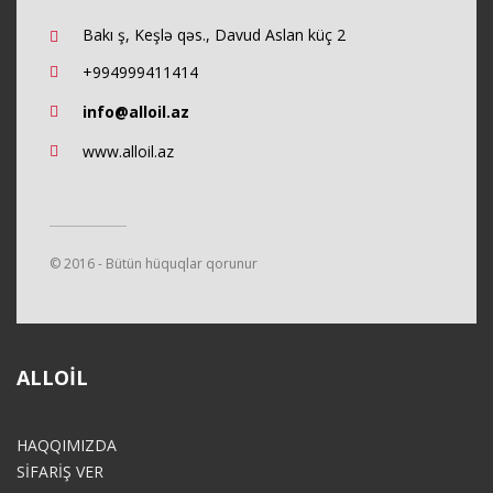
Bakı ş, Keşlə qəs., Davud Aslan küç 2
+994999411414
info@alloil.az
www.alloil.az
© 2016 - Bütün hüquqlar qorunur
ALLOIL
HAQQIMIZDA
SİFARİŞ VER