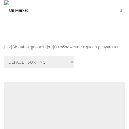
[:az]Bir nəticə göstərilir[:ru]Отображение одного результата