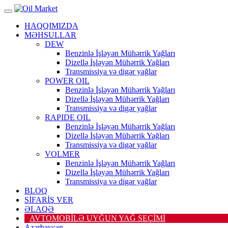
HAQQIMIZDA
MƏHSULLAR
DEW
Benzinlə İşləyən Mühərrik Yağları
Dizellə İşləyən Mühərrik Yağları
Transmissiya və digər yağlar
POWER OIL
Benzinlə İşləyən Mühərrik Yağları
Dizellə İşləyən Mühərrik Yağları
Transmissiya və digər yağlar
RAPIDE OIL
Benzinlə İşləyən Mühərrik Yağları
Dizellə İşləyən Mühərrik Yağları
Transmissiya və digər yağlar
VOLMER
Benzinlə İşləyən Mühərrik Yağları
Dizellə İşləyən Mühərrik Yağları
Transmissiya və digər yağlar
BLOQ
SİFARİŞ VER
ƏLAQƏ
AVTOMOBİLƏ UYĞUN YAĞ SEÇİMİ
Azərbaycan