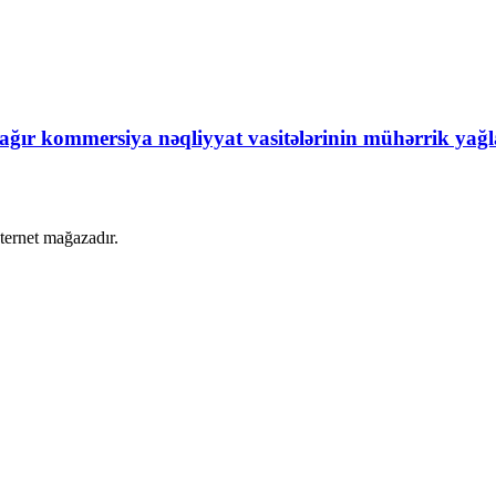
ğır kommersiya nəqliyyat vasitələrinin mühərrik yağl
nternet mağazadır.