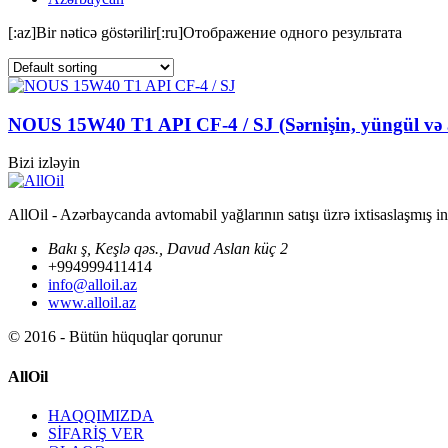
[:az]Bir nəticə göstərilir[:ru]Отображение одного результата
NOUS 15W40 T1 API CF-4 / SJ (Sərnişin, yüngül və a
Bizi izləyin
AllOil - Azərbaycanda avtomabil yağlarının satışı üzrə ixtisaslaşmış i
Bakı ş, Keşlə qəs., Davud Aslan küç 2
+994999411414
info@alloil.az
www.alloil.az
© 2016 - Bütün hüquqlar qorunur
AllOil
HAQQIMIZDA
SİFARİŞ VER