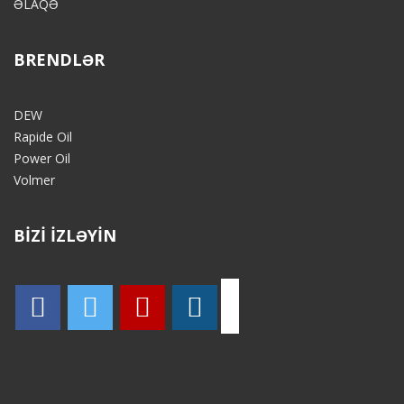
ƏLAQƏ
BRENDLƏR
DEW
Rapide Oil
Power Oil
Volmer
BİZİ İZLƏYİN