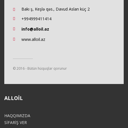
Bakı ş, Keşlə qəs., Davud Aslan küç 2
+994999411414
info@alloil.az
www.alloil.az
© 2016 - Bütün hüquqlar qorunur
ALLOIL
HAQQIMIZDA
SİFARİŞ VER