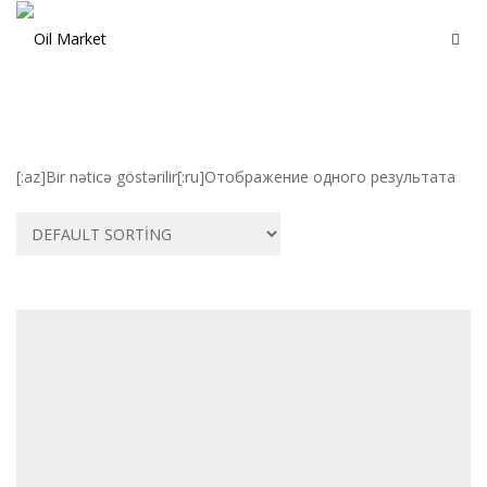
[:az]Bir nəticə göstərilir[:ru]Отображение одного результата