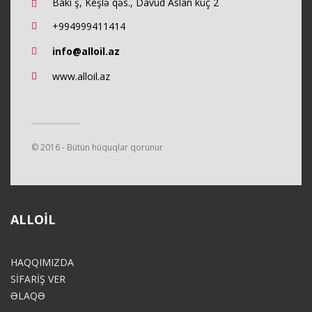
Bakı ş, Keşlə qəs., Davud Aslan küç 2
+994999411414
info@alloil.az
www.alloil.az
© 2016 - Bütün hüquqlar qorunur
ALLOIL
HAQQIMIZDA
SİFARİŞ VER
ƏLAQƏ