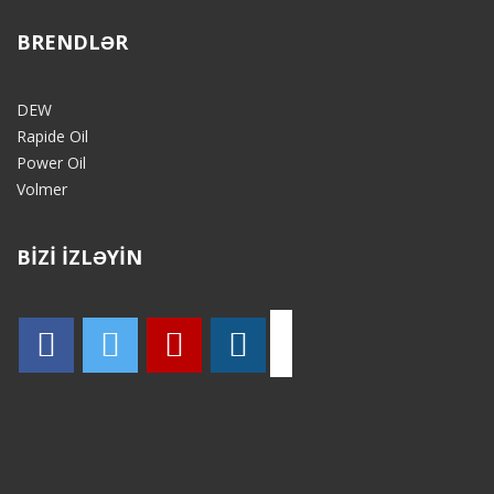
BRENDLƏR
DEW
Rapide Oil
Power Oil
Volmer
BİZİ İZLƏYİN