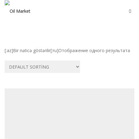
[:az]Bir nəticə göstərilir[:ru]Отображение одного результата