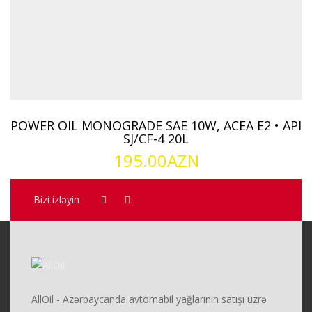
POWER OIL MONOGRADE SAE 10W, ACEA E2 • API
SJ/CF-4 20L
195.00
AZN
Bizi izləyin
AllOil - Azərbaycanda avtomabil yağlarının satışı üzrə