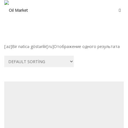
[:az]Bir nəticə göstərilir[:ru]Отображение одного результата