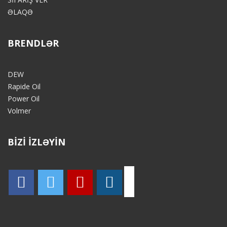
ƏLAQƏ
BRENDLƏR
DEW
Rapide Oil
Power Oil
Volmer
BİZİ İZLƏYİN