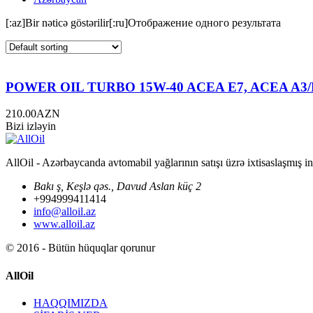
[:az]Bir nəticə göstərilir[:ru]Отображение одного результата
POWER OIL TURBO 15W-40 ACEA E7, ACEA A3/B4,
210.00
AZN
Bizi izləyin
AllOil - Azərbaycanda avtomabil yağlarının satışı üzrə ixtisaslaşmış i
Bakı ş, Keşlə qəs., Davud Aslan küç 2
+994999411414
info@alloil.az
www.alloil.az
© 2016 - Bütün hüquqlar qorunur
AllOil
HAQQIMIZDA