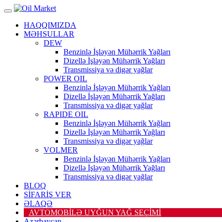
HAQQIMIZDA
MƏHSULLAR
DEW
Benzinlə İşləyən Mühərrik Yağları
Dizellə İşləyən Mühərrik Yağları
Transmissiya və digər yağlar
POWER OIL
Benzinlə İşləyən Mühərrik Yağları
Dizellə İşləyən Mühərrik Yağları
Transmissiya və digər yağlar
RAPIDE OIL
Benzinlə İşləyən Mühərrik Yağları
Dizellə İşləyən Mühərrik Yağları
Transmissiya və digər yağlar
VOLMER
Benzinlə İşləyən Mühərrik Yağları
Dizellə İşləyən Mühərrik Yağları
Transmissiya və digər yağlar
BLOQ
SİFARİŞ VER
ƏLAQƏ
AVTOMOBİLƏ UYĞUN YAĞ SEÇİMİ
Azərbaycan