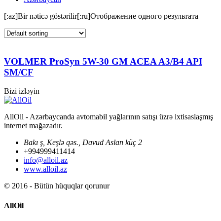
[:az]Bir nəticə göstərilir[:ru]Отображение одного результата
VOLMER ProSyn 5W-30 GM ACEA A3/B4 API
SM/CF
Bizi izləyin
AllOil - Azərbaycanda avtomabil yağlarının satışı üzrə ixtisaslaşmış
internet mağazadır.
Bakı ş, Keşlə qəs., Davud Aslan küç 2
+994999411414
info@alloil.az
www.alloil.az
© 2016 - Bütün hüquqlar qorunur
AllOil