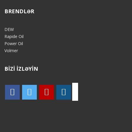
BRENDLƏR
DEW
Rapide Oil
Power Oil
Volmer
BİZİ İZLƏYİN