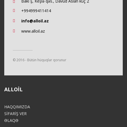
Bakı ş, Keşlə qəs., Davud Aslan küç 2
+994999411414
info@alloil.az
www.alloil.az
© 2016 - Bütün hüquqlar qorunur
ALLOIL
HAQQIMIZDA
SİFARİŞ VER
ƏLAQƏ