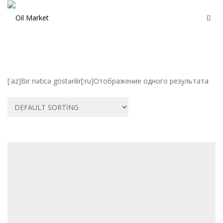
[:az]Bir nəticə göstərilir[:ru]Отображение одного результата