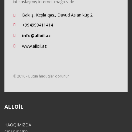
ixtisaslaşmış internet mağazadır.
Bakı ş, Keşlə qəs., Davud Aslan küç 2
+994999411414
info@alloil.az
www.alloil.az
© 2016 - Bütün hüquqlar qorunur
ALLOIL
HAQQIMIZDA
SİFARİŞ VER