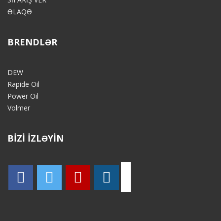
ƏLAQƏ
BRENDLƏR
DEW
Rapide Oil
Power Oil
Volmer
BİZİ İZLƏYİN