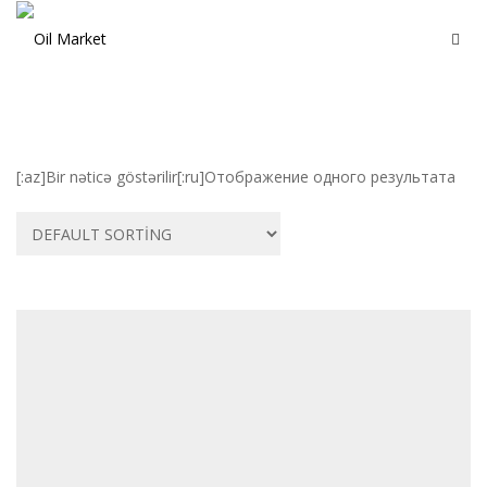
[:az]Bir nəticə göstərilir[:ru]Отображение одного результата