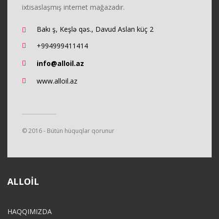
ixtisaslaşmış internet mağazadır.
Bakı ş, Keşlə qəs., Davud Aslan küç 2
+994999411414
info@alloil.az
www.alloil.az
© 2016 - Bütün hüquqlar qorunur
ALLOIL
HAQQIMIZDA