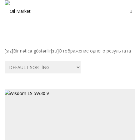
[:az]Bir nəticə göstərilir[:ru]Отображение одного результата