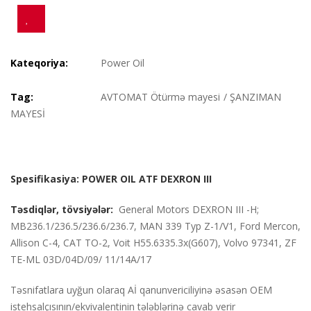
Kateqoriya:
Power Oil
Tag:
AVTOMAT Ötürmə mayesi
/
ŞANZIMAN
MAYESİ
Spesifikasiya: POWER OIL ATF DEXRON III
Təsdiqlər,
tövsiyələr:
General Motors DEXRON III -H;
MB236.1/236.5/236.6/236.7, MAN 339 Typ Z-1/V1,
Ford Mercon,
Allison C-4, CAT TO-2, Voit H55.6335.3x(G607),
Volvo 97341,
ZF
TE-ML 03D/04D/09/
11/14A/17
Təsnifatlara uyğun olaraq Aİ qanunvericiliyinə əsasən OEM
istehsalçısının/ekvivalentinin tələblərinə cavab verir