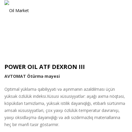
POWER OIL ATF DEXRON III
AVTOMAT Ötürmə mayesi
Optimal yükləmə qabiliyyəti və aşınmanın azaldılması üçün
yüksək özlülük indeksi.
Xüsusi xüsusiyyətlər: aşağı axma nöqtəsi,
köpükdən təmizləmə, yüksək istilik dayanıqlığı, etibarlı sürtünmə
əmsalı xüsusiyyətləri, çox yaxşı özlülük-temperatur davranışı,
yaxşı oksidləşmə dayanıqlığı və adi sızdırmazlıq materiallarına
heç bir mənfi təsir göstərmir.