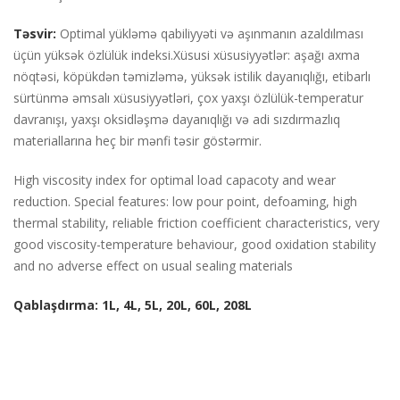
Təsvir:
Optimal yükləmə qabiliyyəti və aşınmanın azaldılması
üçün yüksək özlülük indeksi.
Xüsusi xüsusiyyətlər: aşağı axma
nöqtəsi, köpükdən təmizləmə, yüksək istilik dayanıqlığı, etibarlı
sürtünmə əmsalı xüsusiyyətləri, çox yaxşı özlülük-temperatur
davranışı, yaxşı oksidləşmə dayanıqlığı və adi sızdırmazlıq
materiallarına heç bir mənfi təsir göstərmir.
High viscosity index for optimal load capacoty and wear
reduction. Special features: low pour point, defoaming, high
thermal stability, reliable friction coefficient characteristics, very
good viscosity-temperature behaviour, good oxidation stability
and no adverse effect on usual sealing materials
Qablaşdırma: 1L, 4L, 5L, 20L, 60L, 208L