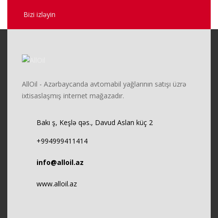
Bizi izləyin
AllOil - Azərbaycanda avtomabil yağlarının satışı üzrə
ixtisaslaşmış internet mağazadır.
Bakı ş, Keşlə qəs., Davud Aslan küç 2
+994999411414
info@alloil.az
www.alloil.az