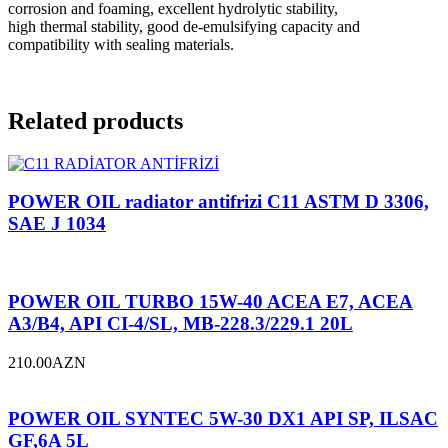
corrosion and foaming, excellent hydrolytic stability,
high thermal stability, good de-emulsifying capacity and
compatibility with sealing materials.
Related products
POWER OIL radiator antifrizi C11 ASTM D 3306,
SAE J 1034
POWER OIL TURBO 15W-40 ACEA E7, ACEA
A3/B4, API CI-4/SL, MB-228.3/229.1 20L
210.00
AZN
POWER OIL SYNTEC 5W-30 DX1 API SP, ILSAC
GF,6A 5L