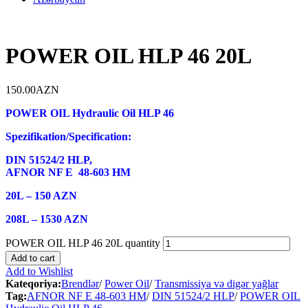
POWER OIL HLP 46 20L
150.00
AZN
POWER OIL Hydraulic Oil HLP 46
Spezifikation/Specification:
DIN 51524/2
HLP,
AFNOR NF E
48-603 HM
20L – 150 AZN
208L – 1530 AZN
POWER OIL HLP 46 20L quantity
Add to cart
Add to Wishlist
Kateqoriya:
Brendlər
/
Power Oil
/
Transmissiya və digər yağlar
Tag:
AFNOR NF E 48-603 HM
/
DIN 51524/2 HLP
/
POWER OIL