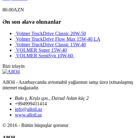
80.00
AZN
Ən son əlavə olunanlar
Volmer TruckDrive Classic 20W-50
Volmer TruckDrive Flow Max 15W-40 LA
Volmer TruckDrive Classic 15W-40
VOLMER Super 15W-40
VOLMER SemiSyn 10W-60
Bizi izləyin
AllOil - Azərbaycanda avtomabil yağlarının satışı üzrə ixtisaslaşmış
internet mağazadır.
Bakı ş, Keşlə qəs., Davud Aslan küç 2
+994999411414
info@alloil.az
www.alloil.az
© 2016 - Bütün hüquqlar qorunur
AllOil