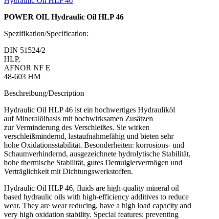
Hydraulic Oil HLP 46
POWER OIL Hydraulic Oil HLP 46
Spezifikation/Specification:
DIN 51524/2
HLP,
AFNOR NF E
48-603 HM
Beschreibung/Description
Hydraulic Oil HLP 46 ist ein hochwertiges Hydrauliköl
auf Mineralölbasis mit hochwirksamen Zusätzen
zur Verminderung des Verschleißes. Sie wirken
verschleißmindernd, lastaufnahmefähig und bieten sehr
hohe Oxidationsstabilität. Besonderheiten: korrosions- und
Schaumverhindernd, ausgezeichnete hydrolytische Stabilität,
hohe thermische Stabilität, gutes Demulgiervermögen und
Verträglichkeit mit Dichtungswerkstoffen.
Hydraulic Oil HLP 46, fluids are high-quality mineral oil
based hydraulic oils with high-efficiency additives to reduce
wear. They are wear reducing, have a high load capacity and
very high oxidation stability. Special features: preventing