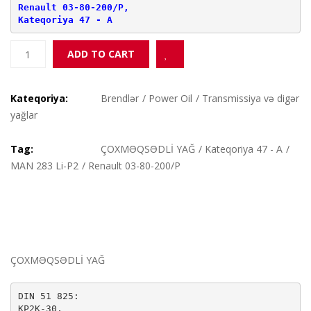
Renault 03-80-200/P, 
Kateqoriya 47 - A
POWER
Add to Wishlist
ADD TO CART
OİL
MEHRZWECKFETT
EP
Kateqoriya:
Brendlər
/
Power Oil
/
Transmissiya və digər
2
yağlar
15KQ
quantity
Tag:
ÇOXMƏQSƏDLİ YAĞ
/
Kateqoriya 47 - A
/
MAN 283 Li-P2
/
Renault 03-80-200/P
ÇOXMƏQSƏDLİ YAĞ
DIN 51 825: 

KP2K-30,
