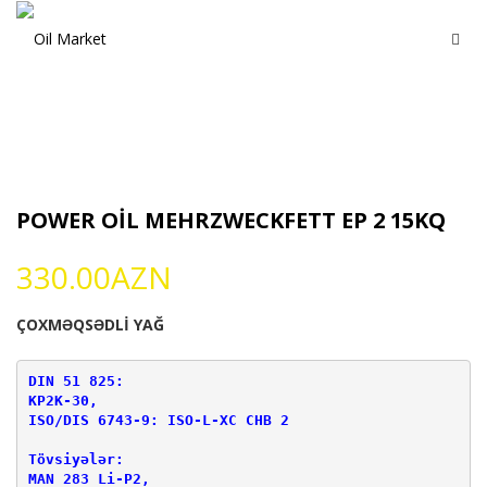
POWER OİL MEHRZWECKFETT EP 2 15KQ
330.00
AZN
ÇOXMƏQSƏDLİ YAĞ
DIN 51 825: 

KP2K-30,

ISO/DIS 6743-9: ISO-L-XC CHB 2
Tövsiyələr: 
MAN 283 Li-P2, 