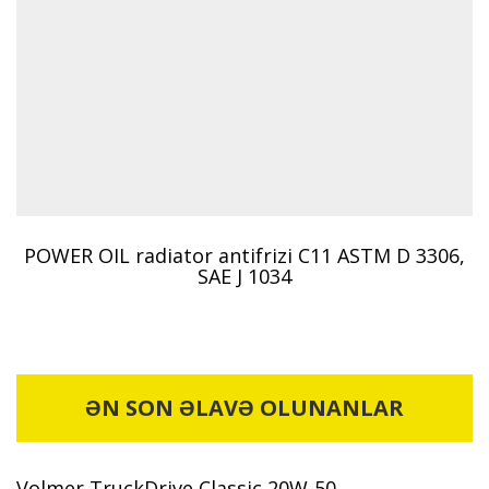
POWER OIL radiator antifrizi C11 ASTM D 3306,
SAE J 1034
ƏN SON ƏLAVƏ OLUNANLAR
Volmer TruckDrive Classic 20W-50