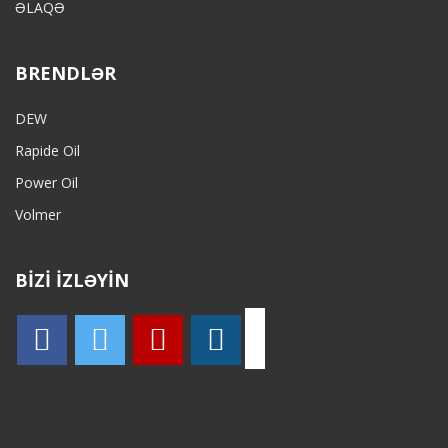
ƏLAQƏ
BRENDLƏR
DEW
Rapide Oil
Power Oil
Volmer
BİZİ İZLƏYİN