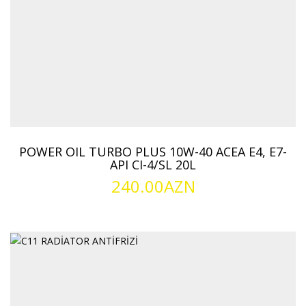
POWER OIL TURBO PLUS 10W-40 ACEA E4, E7-
API CI-4/SL 20L
240.00
AZN