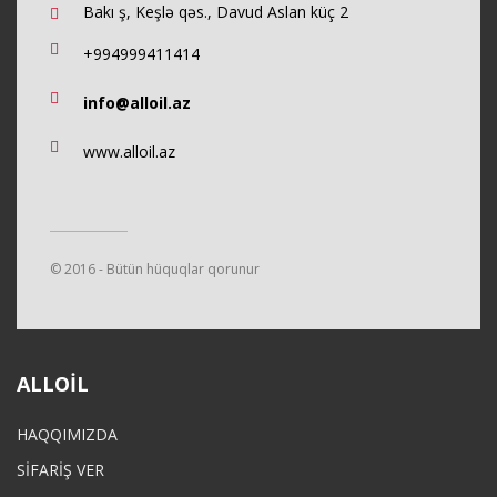
Bakı ş, Keşlə qəs., Davud Aslan küç 2
+994999411414
info@alloil.az
www.alloil.az
© 2016 - Bütün hüquqlar qorunur
ALLOIL
HAQQIMIZDA
SİFARİŞ VER