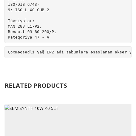
ISO/DIS 6743-

9: ISO-L-XC CHB 2

Tövsiyələr: 

MAN 283 Li-P2, 

Renault 03-80-200/P, 

Çoxməqsədli yağ EP2 adi sabunlara əsaslanan əksər ya
RELATED PRODUCTS