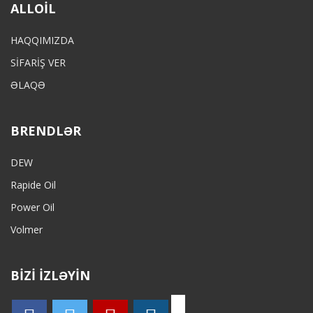
ALLOIL
HAQQIMIZDA
SİFARİŞ VER
ƏLAQƏ
BRENDLƏR
DEW
Rapide Oil
Power Oil
Volmer
BİZİ İZLƏYİN