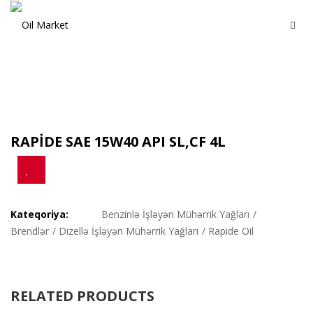
RAPİDE SAE 15W40 API SL,CF 4L
Kateqoriya:
Benzinlə İşləyən Mühərrik Yağları
/
Brendlər
/
Dizellə İşləyən Mühərrik Yağları
/
Rapide Oil
RELATED PRODUCTS