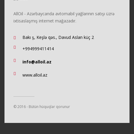
AllOil - Azərbaycanda avtomabil yağlarının satışı üzrə
ixtisaslaşmış internet mağazadır.
Bakı ş, Keşlə qəs., Davud Aslan küç 2
+994999411414
info@alloil.az
www.alloil.az
© 2016 - Bütün hüquqlar qorunur