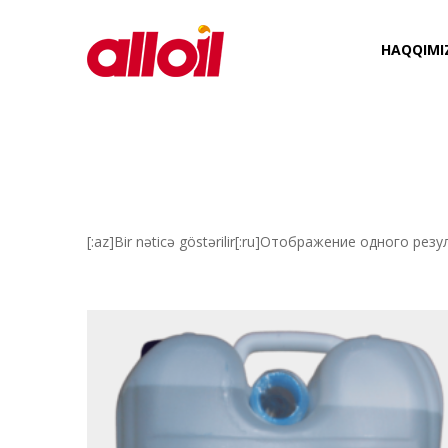
HAQQIMI
[:az]Bir nəticə göstərilir[:ru]Отображение одного рез