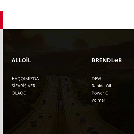
ALLOIL
BRENDLƏR
HAQQIMIZDA
DEW
SİFARİŞ VER
Rapide Oil
ƏLAQƏ
Power Oil
Volmer