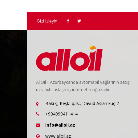
Bizi izləyin
AllOil - Azərbaycanda avtomabil yağlarının satışı
üzrə ixtisaslaşmış internet mağazadır.
Bakı ş, Keşlə qəs., Davud Aslan küç 2
+994999411414
info@alloil.az
www.alloil.az