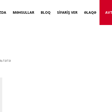
ZDA
MƏHSULLAR
BLOQ
SİFARİŞ VER
ƏLAQƏ
AVT
ультата