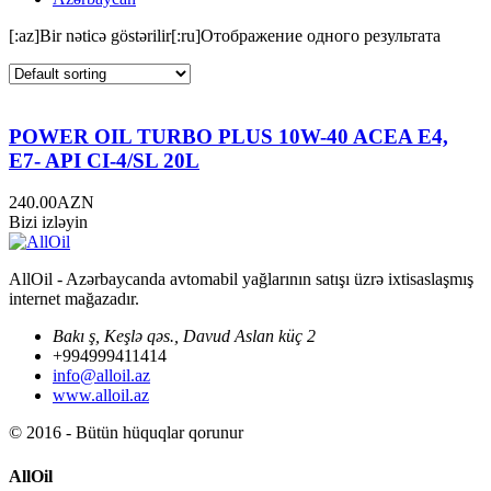
[:az]Bir nəticə göstərilir[:ru]Отображение одного результата
POWER OIL TURBO PLUS 10W-40 ACEA E4,
E7- API CI-4/SL 20L
240.00
AZN
Bizi izləyin
AllOil - Azərbaycanda avtomabil yağlarının satışı üzrə ixtisaslaşmış
internet mağazadır.
Bakı ş, Keşlə qəs., Davud Aslan küç 2
+994999411414
info@alloil.az
www.alloil.az
© 2016 - Bütün hüquqlar qorunur
AllOil