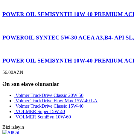
POWER OIL SEMISYNTH 10W-40 PREMIUM ACEA
POWEROIL SYNTEC 5W-30 ACEA A3,B4- API SL
POWER OIL SEMISYNTH 10W-40 PREMIUM ACEA 
56.00
AZN
Ən son əlavə olunanlar
Volmer TruckDrive Classic 20W-50
Volmer TruckDrive Flow Max 15W-40 LA
Volmer TruckDrive Classic 15W-40
VOLMER Super 15W-40
VOLMER SemiSyn 10W-60
Bizi izləyin