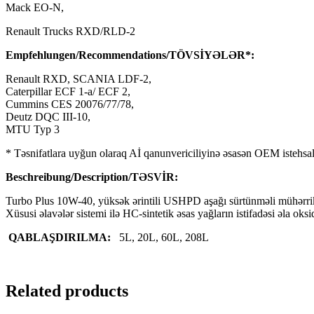
Mack EO-N,
Renault Trucks RXD/RLD-2
Empfehlungen/Recommendations/TÖVSİYƏLƏR*:
Renault RXD, SCANIA LDF-2,
Caterpillar ECF 1-a/ ECF 2,
Cummins CES 20076/77/78,
Deutz DQC III-10,
MTU Typ 3
* Təsnifatlara uyğun olaraq Aİ qanunvericiliyinə əsasən OEM istehsalç
Beschreibung/Description/TƏSVİR:
Turbo Plus 10W-40, yüksək ərintili USHPD aşağı sürtünməli mühərrik
Xüsusi əlavələr sistemi ilə HC-sintetik əsas yağların istifadəsi əla ok
QABLAŞDIRILMA:
5L, 20L, 60L, 208L
Related products