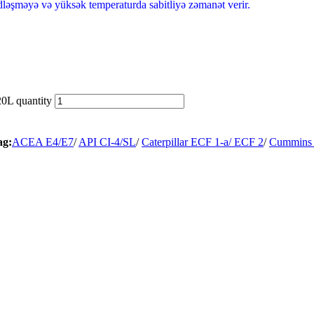
sidləşməyə və yüksək temperaturda sabitliyə zəmanət verir.
L quantity
ag:
ACEA E4/E7
/
API CI-4/SL
/
Caterpillar ECF 1-a/ ECF 2
/
Cummins 