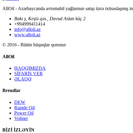
AllOil - Azərbaycanda avtomabil yağlarının satışı üzrə ixtisaslaşmış i
Bakı ş, Keşlə qəs., Davud Aslan küç 2
+994999411414
info@alloil.az
www.alloil.az
© 2016 - Bütün hüquqlar qorunur
AllOil
HAQQIMIZDA
SİFARİŞ VER
ƏLAQƏ
Brendlər
DEW
Rapide Oil
Power Oil
Volmer
BİZİ İZLƏYİN