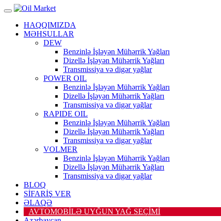
HAQQIMIZDA
MƏHSULLAR
DEW
Benzinlə İşləyən Mühərrik Yağları
Dizellə İşləyən Mühərrik Yağları
Transmissiya və digər yağlar
POWER OIL
Benzinlə İşləyən Mühərrik Yağları
Dizellə İşləyən Mühərrik Yağları
Transmissiya və digər yağlar
RAPIDE OIL
Benzinlə İşləyən Mühərrik Yağları
Dizellə İşləyən Mühərrik Yağları
Transmissiya və digər yağlar
VOLMER
Benzinlə İşləyən Mühərrik Yağları
Dizellə İşləyən Mühərrik Yağları
Transmissiya və digər yağlar
BLOQ
SİFARİŞ VER
ƏLAQƏ
AVTOMOBİLƏ UYĞUN YAĞ SEÇİMİ
Azərbaycan