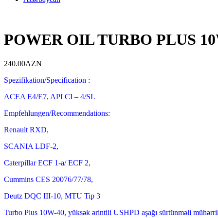
POWER OIL TURBO PLUS 10W-
240.00
AZN
Spezifikation/Specification :
ACEA E4/E7, API CI – 4/SL
Empfehlungen/Recommendations:
Renault RXD,
SCANIA LDF-2,
Caterpillar ECF 1-a/ ECF 2,
Cummins CES 20076/77/78,
Deutz DQC III-10, MTU Tip 3
Turbo Plus 10W-40, yüksək ərintili USHPD aşağı sürtünməli mühərrik