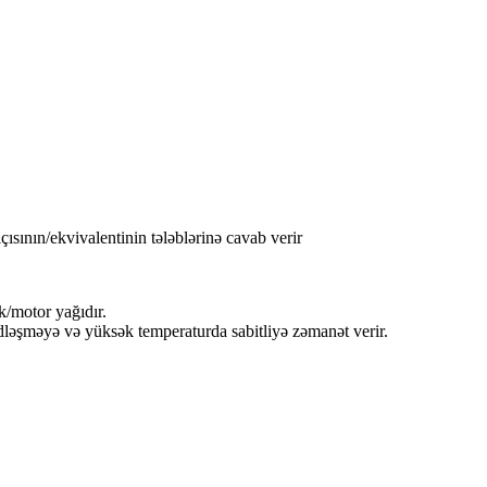
ısının/ekvivalentinin tələblərinə cavab verir
/motor yağıdır.
sidləşməyə və yüksək temperaturda sabitliyə zəmanət verir.