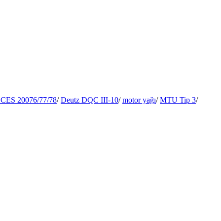
CES 20076/77/78
/
Deutz DQC III-10
/
motor yağı
/
MTU Tip 3
/