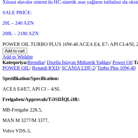
Xüsusi əlavələr sistemi ilə HC-sintetik əsas yağların istifadəsi əla ok
SALE PRICE:
20L – 240 AZN
208L – 2180 AZN
POWER OIL TURBO PLUS 10W-40 ACEA E4, E7- API CI-4/SL 20
Add to cart
Add to Wishlist
Kateqoriya:
Brendlər
/
Dizellə İşləyən Mühərrik Yağları
/
Power Oil
T
POWER OIL
/
Renault RXD
/
SCANIA LDF-2
/
Turbo Plus 10W-40
Spezifikation/Specification:
ACEA E4/E7, API CI – 4/SL
Freigaben/Approvals/TƏSDİQLƏR:
MB-Freigabe 228.5,
MAN M 3277/M 3377,
Volvo VDS-3,