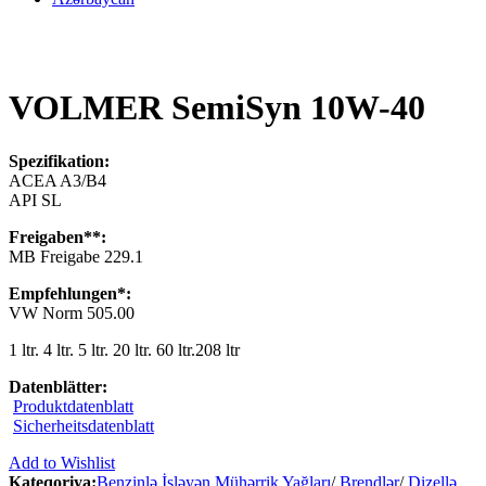
VOLMER SemiSyn 10W-40
Spezifikation:
ACEA A3/B4
API SL
Freigaben**:
MB Freigabe 229.1
Empfehlungen*:
VW Norm 505.00
1 ltr. 4 ltr. 5 ltr. 20 ltr. 60 ltr.208 ltr
Datenblätter:
Produktdatenblatt
Sicherheitsdatenblatt
Add to Wishlist
Kateqoriya:
Benzinlə İşləyən Mühərrik Yağları
/
Brendlər
/
Dizellə