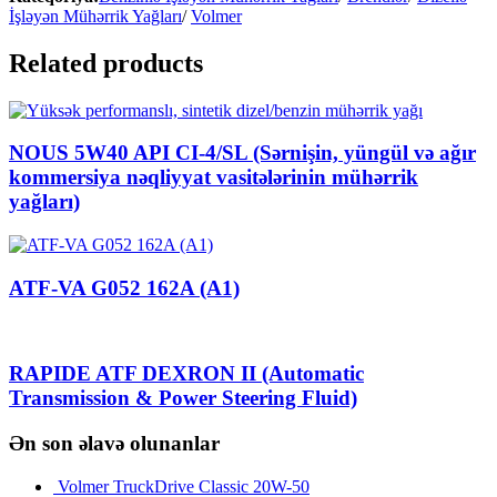
İşləyən Mühərrik Yağları
/
Volmer
Related products
NOUS 5W40 API CI-4/SL (Sərnişin, yüngül və ağır
kommersiya nəqliyyat vasitələrinin mühərrik
yağları)
ATF-VA G052 162A (A1)
RAPIDE ATF DEXRON II (Automatic
Transmission & Power Steering Fluid)
Ən son əlavə olunanlar
Volmer TruckDrive Classic 20W-50