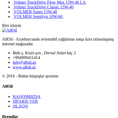
Volmer TruckDrive Flow Max 15W-40 LA
Volmer TruckDrive Classic 15W-40
VOLMER Super 15W-40
VOLMER SemiSyn 10W-60
Bizi izləyin
AllOil - Azərbaycanda avtomabil yağlarının satışı üzrə ixtisaslaşmış
internet mağazadır.
Bakı ş, Keşlə qəs., Davud Aslan küç 2
+994999411414
info@alloil.az
www.alloil.az
© 2016 - Bütün hüquqlar qorunur
AllOil
HAQQIMIZDA
SİFARİŞ VER
ƏLAQƏ
Brendlər