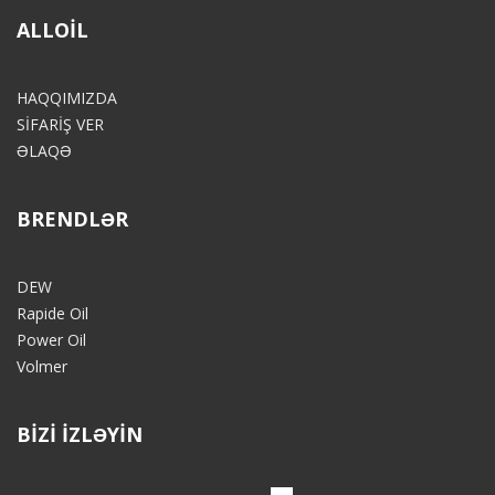
ALLOIL
HAQQIMIZDA
SİFARİŞ VER
ƏLAQƏ
BRENDLƏR
DEW
Rapide Oil
Power Oil
Volmer
BİZİ İZLƏYİN