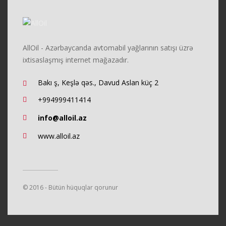
AllOil - Azərbaycanda avtomabil yağlarının satışı üzrə
ixtisaslaşmış internet mağazadır.
Bakı ş, Keşlə qəs., Davud Aslan küç 2
+994999411414
info@alloil.az
www.alloil.az
© 2016 - Bütün hüquqlar qorunur