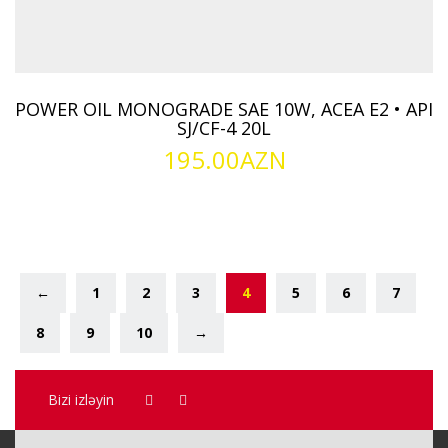
POWER OIL MONOGRADE SAE 10W, ACEA E2 • API
SJ/CF-4 20L
195.00
AZN
←
1
2
3
4
5
6
7
8
9
10
→
Bizi izləyin