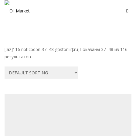
[:az]116 nəticədən 37–48 göstərilir[:ru]Показаны 37–48 из 116
результатов